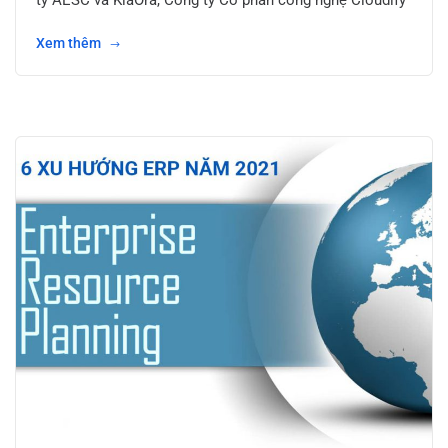
ty AESC và KiaOra, Công ty Cổ phần công nghệ Cloudify
Xem thêm