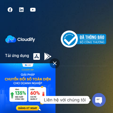
Tải ứng dụng
Liên hệ
Hotline:
1900 866 695
Liên hệ với chúng tôi
Email:
lienhe@cloudify.vn
Open c