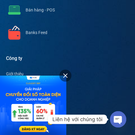
Bán hàng - POS
Banks Feed
Công ty
Giới thiệu
Tuyển dụng
Blog
Liên hệ
Liên hệ với chúng tôi
Sản phẩm
Open c