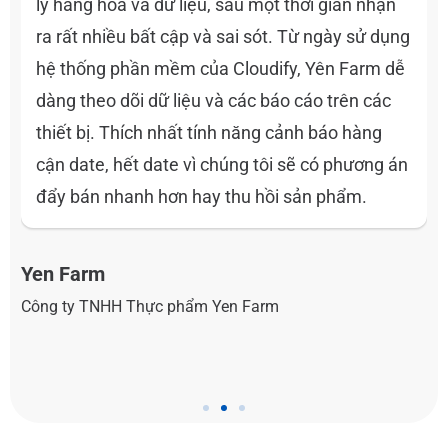
lý hàng hoá và dữ liệu, sau một thời gian nhận
ra rất nhiều bất cập và sai sót. Từ ngày sử dụng
hệ thống phần mềm của Cloudify, Yên Farm dễ
dàng theo dõi dữ liệu và các báo cáo trên các
thiết bị. Thích nhất tính năng cảnh báo hàng
cận date, hết date vì chúng tôi sẽ có phương án
đẩy bán nhanh hơn hay thu hồi sản phẩm.
Yen Farm
O
Công ty TNHH Thực phẩm Yen Farm
C