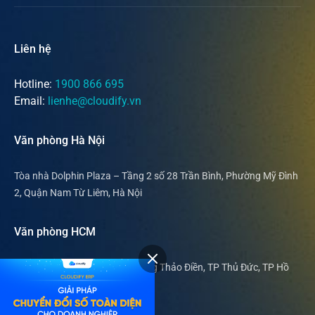
Liên hệ
Hotline:
1900 866 695
Email:
lienhe@cloudify.vn
Văn phòng Hà Nội
Tòa nhà Dolphin Plaza – Tầng 2 số 28 Trần Bình, Phường Mỹ Đình
2, Quận Nam Từ Liêm, Hà Nội
Văn phòng HCM
169 Nguyễn Văn Hưởng, phường Thảo Điền, TP Thủ Đức, TP Hồ
Chí Minh