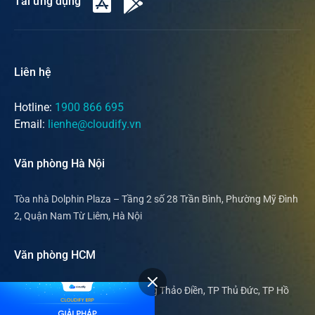
Tải ứng dụng
Liên hệ
Hotline:
1900 866 695
Email:
lienhe@cloudify.vn
Văn phòng Hà Nội
Tòa nhà Dolphin Plaza – Tầng 2 số 28 Trần Bình, Phường Mỹ Đình
2, Quận Nam Từ Liêm, Hà Nội
Văn phòng HCM
169 Nguyễn Văn Hưởng, phường Thảo Điền, TP Thủ Đức, TP Hồ
Chí Minh