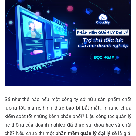
Sẽ như thế nào nếu một công ty sở hữu sản phẩm chất
lượng tốt, giá rẻ, hình thức bao bì bắt mắt… nhưng chưa
kiểm soát tốt những kênh phân phối? Liệu công tác quản lý
hệ thống của doanh nghiệp đã thực sự khoa học và chặt
chẽ? Nếu chưa thì một
phần mềm quản lý đại lý
sẽ là giải