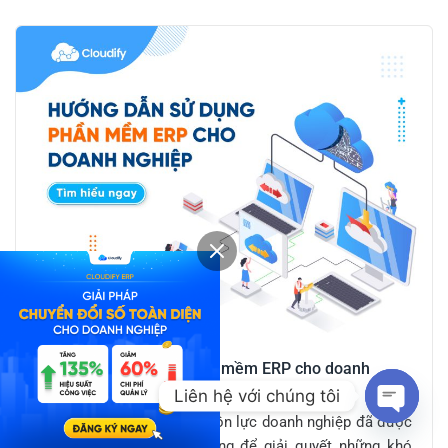
Hướng dẫn sử dụng phần mềm ERP cho doanh
nghiệp
Liên hệ với chúng tôi
Phần mềm hoạch định nguồn lực doanh nghiệp đã được
Open c
nhiều doanh nghiệp sử dụng để giải quyết những khó