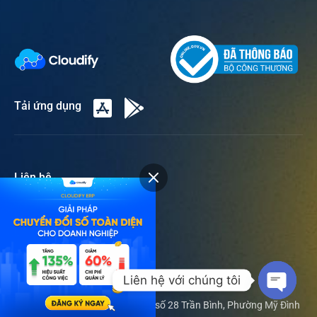
Tải ứng dụng
Liên hệ
Hotline:
1900 866 695
Email:
lienhe@cloudify.vn
Văn phòng Hà Nội
Liên hệ với chúng tôi
Tòa nhà Dolphin Plaza – Tầng 2 số 28 Trần Bình, Phường Mỹ Đình
Open c