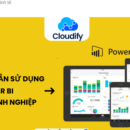
inh tế