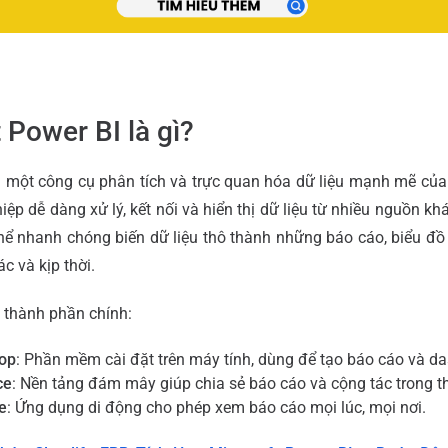
 Power BI là gì?
à một công cụ phân tích và trực quan hóa dữ liệu mạnh mẽ của 
ệp dễ dàng xử lý, kết nối và hiển thị dữ liệu từ nhiều nguồn kh
thể nhanh chóng biến dữ liệu thô thành những báo cáo, biểu đồ t
c và kịp thời.
 thành phần chính:
top
: Phần mềm cài đặt trên máy tính, dùng để tạo báo cáo và d
ce
: Nền tảng đám mây giúp chia sẻ báo cáo và cộng tác trong th
e
: Ứng dụng di động cho phép xem báo cáo mọi lúc, mọi nơi.