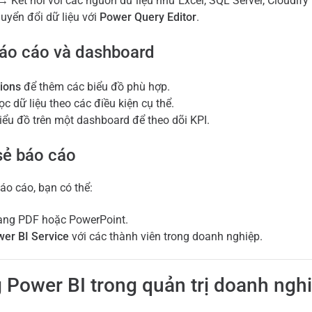
 Kết nối với các nguồn dữ liệu như Excel, SQL Server, Cloudify
uyển đổi dữ liệu với
Power Query Editor
.
báo cáo và dashboard
tions
để thêm các biểu đồ phù hợp.
ọc dữ liệu theo các điều kiện cụ thể.
iểu đồ trên một dashboard để theo dõi KPI.
sẻ báo cáo
áo cáo, bạn có thể:
ang PDF hoặc PowerPoint.
er BI Service
với các thành viên trong doanh nghiệp.
 Power BI trong quản trị doanh ngh