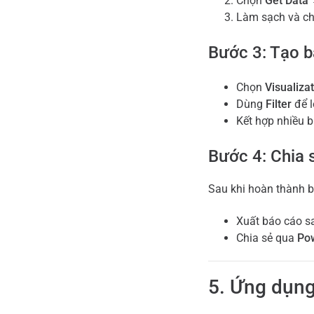
Chọn
Get Data
→
Làm sạch và ch
Bước 3: Tạo 
Chọn
Visualiza
Dùng
Filter
để l
Kết hợp nhiều b
Bước 4: Chia 
Sau khi hoàn thành b
Xuất báo cáo s
Chia sẻ qua
Pow
5. Ứng dụng