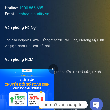
Hotline:
1900 866 695
Email:
lienhe@cloudify.vn
Văn phòng Hà Nội
Tòa nhà Dolphin Plaza – Tầng 2 số 28 Trần Bình, Phường Mỹ Đình
2, Quận Nam Từ Liêm, Hà Nội
Văn phòng HCM
169 Nguyễn Văn Hưởng, phường Thảo Điền, TP Thủ Đức, TP Hồ
Chí Minh
© 2019 - 2024 Cloudify ERP.
Liên hệ với chúng tôi
CÔNG TY CỔ PHẦN CÔNG NGHỆ CLOUDIFY VIỆT NAM