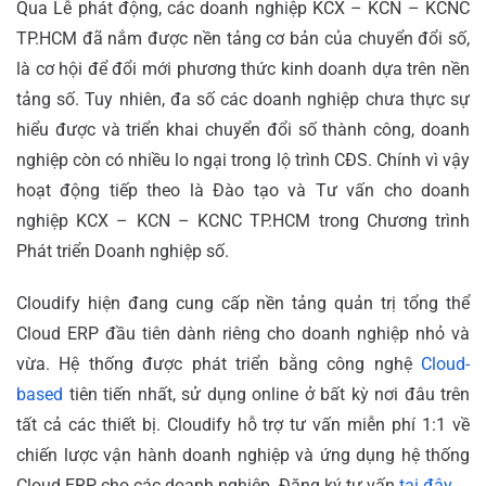
Qua Lễ phát động, các doanh nghiệp KCX – KCN – KCNC
TP.HCM đã nắm được nền tảng cơ bản của chuyển đổi số,
là cơ hội để đổi mới phương thức kinh doanh dựa trên nền
tảng số. Tuy nhiên, đa số các doanh nghiệp chưa thực sự
hiểu được và triển khai chuyển đổi số thành công, doanh
nghiệp còn có nhiều lo ngại trong lộ trình CĐS. Chính vì vậy
hoạt động tiếp theo là Đào tạo và Tư vấn cho doanh
nghiệp KCX – KCN – KCNC TP.HCM trong Chương trình
Phát triển Doanh nghiệp số.
Cloudify hiện đang cung cấp nền tảng quản trị tổng thể
Cloud ERP đầu tiên dành riêng cho doanh nghiệp nhỏ và
vừa. Hệ thống được phát triển bằng công nghệ
Cloud-
based
tiên tiến nhất, sử dụng online ở bất kỳ nơi đâu trên
tất cả các thiết bị. Cloudify hỗ trợ tư vấn miễn phí 1:1 về
chiến lược vận hành doanh nghiệp và ứng dụng hệ thống
Cloud ERP cho các doanh nghiệp. Đăng ký tư vấn
tại đây
.