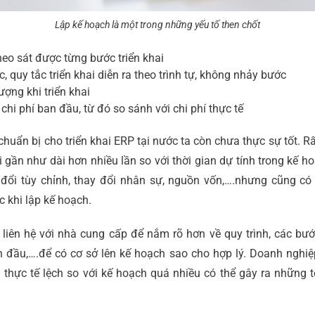
Lập kế hoạch là một trong những yếu tố then chốt
eo sát được từng bước triển khai
, quy tắc triển khai diễn ra theo trình tự, không nhảy bước
ợng khi triển khai
chi phí ban đầu, từ đó so sánh với chi phí thực tế
chuẩn bị cho triển khai ERP tại nước ta còn chưa thực sự tốt. 
ai gần như dài hơn nhiều lần so với thời gian dự tính trong kế
 đổi tùy chỉnh, thay đổi nhân sự, nguồn vốn,….nhưng cũng có
c khi lập kế hoạch.
liên hệ với nhà cung cấp để nắm rõ hơn về quy trình, các bước 
ban đầu,….để có cơ sở lên kế hoạch sao cho hợp lý. Doanh nghi
 thực tế lệch so với kế hoạch quá nhiều có thể gây ra những t