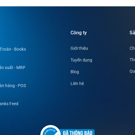
ng
Công ty
S
Giới thiệu
Ch
ế toán - Books
Th
Tuyển dụng
ản xuất - MRP
Qu
Blog
Liên hệ
án hàng - POS
anks Feed