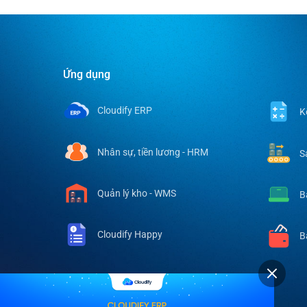
Ứng dụng
Ứng dụ
Cloudify ERP
K
Nhân sự, tiền lương - HRM
S
Quản lý kho - WMS
B
Cloudify Happy
B