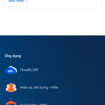
XEM THÊM
Ứng dụng
Cloudify ERP
Nhân sự, tiền lương - HRM