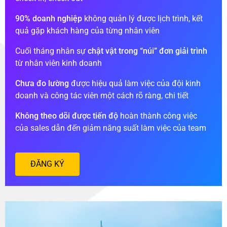
90% doanh nghiệp
không quản lý được lịch trình, kết
quả gặp khách hàng của từng nhân viên
Cuối tháng nhân sự
chật vật trong “núi” đơn giải trình
từ nhân viên kinh doanh
Chưa đo lường
được hiệu quả làm việc của đội kinh
doanh và công tác viên một cách rõ ràng, chi tiết
Không theo dõi được tiến độ
hoàn thành công việc
của sales dẫn đến giảm năng suất làm việc của team
ĐĂNG KÝ