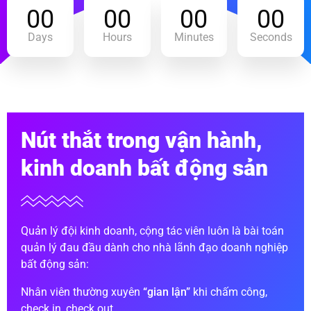
00
00
00
00
Days
Hours
Minutes
Seconds
Nút thắt trong vận hành,
kinh doanh bất động sản
Quản lý đội kinh doanh, cộng tác viên luôn là bài toán
quản lý đau đầu dành cho nhà lãnh đạo doanh nghiệp
bất động sản:
Nhân viên thường xuyên
“gian lận”
khi chấm công,
check in, check out