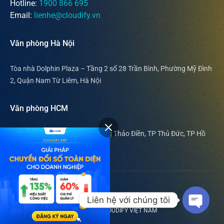
Hotline:
1900 866 695
Email:
lienhe@cloudify.vn
Văn phòng Hà Nội
Tòa nhà Dolphin Plaza – Tầng 2 số 28 Trần Bình, Phường Mỹ Đình
2, Quận Nam Từ Liêm, Hà Nội
Văn phòng HCM
169 Nguyễn Văn Hưởng, phường Thảo Điền, TP Thủ Đức, TP Hồ
Chí Minh
© 2019 - 2024 Cloudify ERP.
Liên hệ với chúng tôi
CÔNG TY CỔ PHẦN CÔNG NGHỆ CLOUDIFY VIỆT NAM
Open c