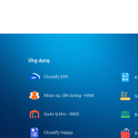
Ứng dụng
Ứng dụ
Cloudify ERP
K
Nhân sự, tiền lương - HRM
S
Quản lý kho - WMS
B
Cloudify Happy
B