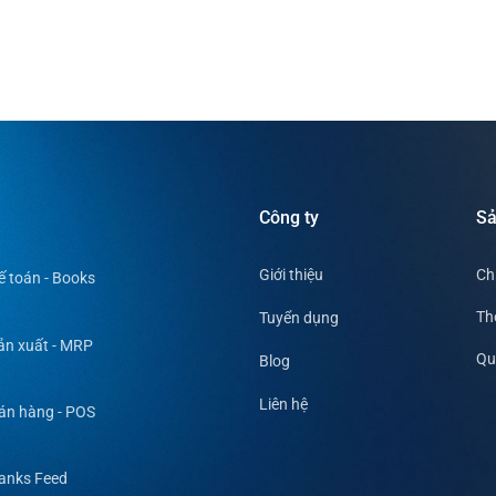
ng
Công ty
S
Giới thiệu
Ch
ế toán - Books
Th
Tuyển dụng
ản xuất - MRP
Qu
Blog
Liên hệ
án hàng - POS
anks Feed